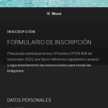
Saltar
PREMIOS OPEN AIR
Premios Open Air 2021 Gresmanc
al
Menú
contenido
INSCRIPCIÓN
FORMULARIO DE INSCRIPCIÓN
Para poder participar en los I Premios OPEN AIR de
Gresmanc 2021, por favor rellene los siguientes campos
y siga atentamente las instrucciones para enviar las
imágenes:
DATOS PERSONALES